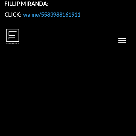
FILLIP MIRANDA:
CLICK:
wa.me/5583988161911
menu
INSTAGRAM @FILLIPMIRANDA